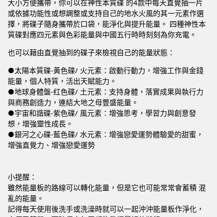
大小方便攜帶，你可以在神性本質碟 的4款中每天直覺抽一片
或依據功能性或想調整或支持自己的地水火風的其一元素作選
擇，將碟子隨身攜帶於口袋，能淨化與提升能量。 四種神性本
質碟對應四元素與色彩能量與中國五行時時刻刻為你充電。
也可以藉由直覺抽到的碟子來檢視自己的能量狀態：
●太陽本質碟-黃色碟/ 火元素：啟動行動力，增強工作與金錢
能量，個人特質，活出天賦能力。
●地球身體盤-红色碟/ 土元素：支持身體，落實成果與執行力
與商務創造力，連結大地之母豐盛能量。
●宇宙和諧碟-紫色碟/ 風元素：增強思考，學習力與創意發
想，增強靈性成長。
●銀河之心碟-藍色碟/ 水元素：增強戀愛運勢體驗愛的甜蜜，
增強直覺力、增強戀愛運勢
小提醒：
雖然能量板的路線可以轉化能量，但是它也可能常常會蓄積 混
亂的能量。
記得每天使用後洗手或洗澡時就可以一起沖沖能量板作淨化，